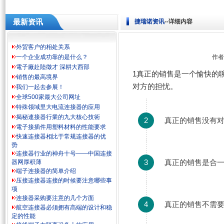
最新资讯
捷瑞诺资讯
--详细内容
外贸客户的相处关系
一个企业成功靠的是什么？
作者
電子廠赴陸徵才 深耕大西部
1真正的销售是一个愉快的
销售的最高境界
对方的担忧。
我们一起去参展！
全球500家最大公司网址
特殊领域里大电流连接器的应用
揭秘連接器行業的九大核心技術
2
真正的销售没有
電子接插件用塑料材料的性能要求
快速连接器相比于常规连接器的优
势
连接器行业的神舟十号——中国连接
3
真正的销售是合
器网厚积薄
端子连接器的简单介绍
压接连接器连接的时候要注意哪些事
项
连接器采购要注意的几个方面
4
真正的销售不需
航空连接器必须拥有高端的设计和稳
定的性能