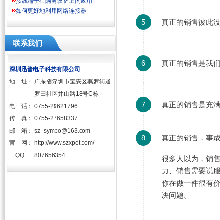
接线端子在隔离设备上的应用
如何更好地利用网络连接器
5
真正的销售彼此
联系我们
6
真正的销售是我
深圳迅普电子科技有限公司
地 址：
广东省深圳市宝安区燕罗街道
罗田社区井山路18号C栋
7
真正的销售是充
电 话：
0755-29621796
传 真：
0755-27658337
邮 箱：
sz_sympo@163.com
8
真正的销售，事
官 网：
http://www.szxpet.com/
QQ:
807656354
很多人以为，销
力、销售需要说
你在做一件很有
决问题。